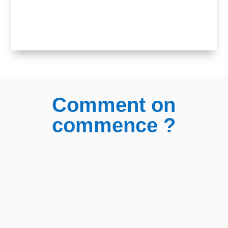
travail pour aller jusqu'au but recherché. Je
recommande 100% 👍👍👍"
Comment on
commence ?
w