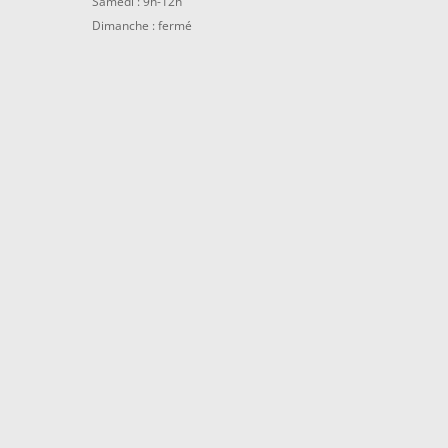
Samedi : 9h-12h
Dimanche : fermé